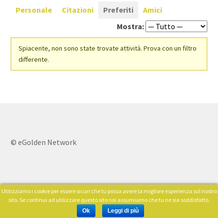
Personale
Citazioni
Preferiti
Amici
Mostra:
Spiacente, non sono state trovate attività. Prova con un filtro
differente.
© eGolden Network
Utilizziamo i cookie per essere sicuri che tu possa avere la migliore esperienza sul nostro
0
sito. Se continui ad utilizzare questo sito noi assumiamo che tu ne sia soddisfatto.
Cerca:
Ok
Leggi di più