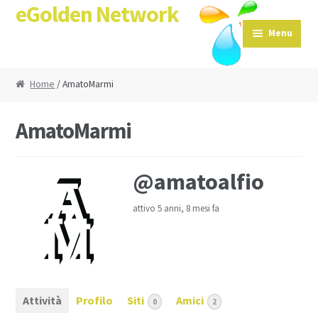
eGolden Network
Skip to navigation
Skip to content
Menu
Home
/ AmatoMarmi
AmatoMarmi
@amatoalfio
attivo 5 anni, 8 mesi fa
Attività
Profilo
Siti
Amici
0
2