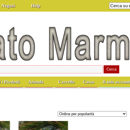
Negozi
Help
i i Prodotti
Azienda
Carrello
Cassa
Il mio accoun