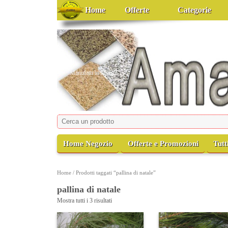
Home
Offerte
Categorie
Amato Marmi
Manufatti in Marmo
Home Negozio
Offerte e Promozioni
Tutt
Home
/ Prodotti taggati “pallina di natale”
pallina di natale
Mostra tutti i 3 risultati