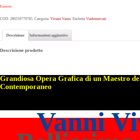
Esaurito
COD:
280559779785
.
Categoria:
Viviani Vanni
.
Etichetta
Viadeimercati
.
Descrizione
Informazioni aggiuntive
Descrizione prodotto
Grandiosa Opera Grafica di un Maestro de
Contemporaneo
Vanni Vi