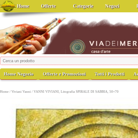
Home
Offerte
Categorie
Negozi
viadeimercati
Casa d'Arte
Home Negozio
Offerte e Promozioni
Tutti i Prodotti
A
Home
/
Viviani Vanni
/ VANNI VIVIANI, Litografia SPIRALE DI SABBIA, 50×70