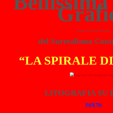
Bellissim
Grafi
di uno dei Grandi Interpreti
del Surrealismo Con
“LA SPIRALE D
LITOGRAFIA
SU 
50X70