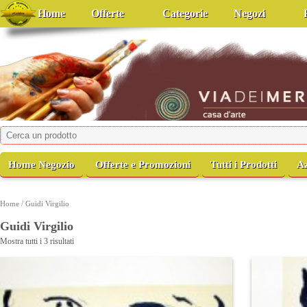
Home
Offerte
Categorie
Negozi
viadeimercati
Casa d'Arte
Home Negozio
Offerte e Promozioni
Tutti i Prodotti
A
Home
/ Guidi Virgilio
Guidi Virgilio
Mostra tutti i 3 risultati