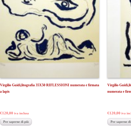
Virgilio Guidi,litografia 35X50 RIFLESSIONI numerata e firmata
Virgilio Guid
a lapis
numerata e firm
€120,00
€120,00
iva inclusa
iva inc
Per saperne di più
Per saperne di