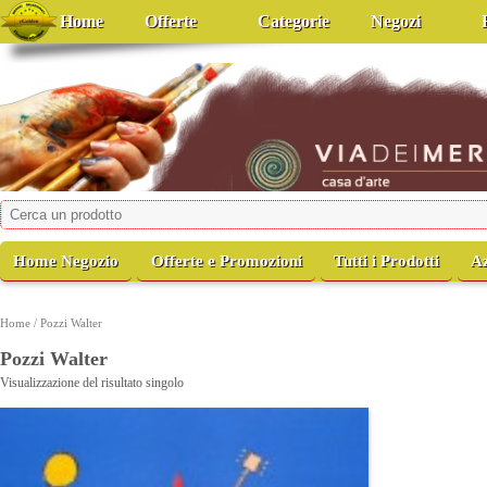
Home
Offerte
Categorie
Negozi
viadeimercati
Casa d'Arte
Home Negozio
Offerte e Promozioni
Tutti i Prodotti
A
Home
/ Pozzi Walter
Pozzi Walter
Visualizzazione del risultato singolo