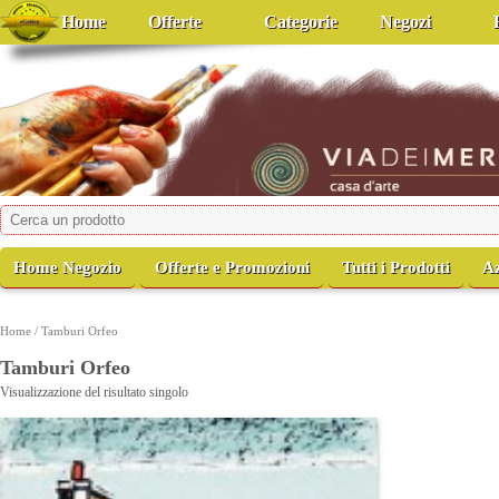
Home
Offerte
Categorie
Negozi
viadeimercati
Casa d'Arte
Home Negozio
Offerte e Promozioni
Tutti i Prodotti
A
Home
/ Tamburi Orfeo
Tamburi Orfeo
Visualizzazione del risultato singolo