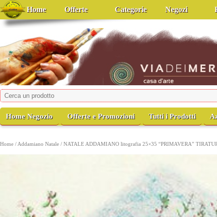
Home
Offerte
Categorie
Negozi
viadeimercati
Casa d'Arte
Home Negozio
Offerte e Promozioni
Tutti i Prodotti
A
Home
/
Addamiano Natale
/ NATALE ADDAMIANO litografia 25×35 “PRIMAVERA” TIRATU