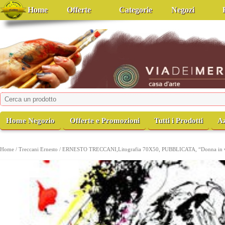
Home
Offerte
Categorie
Negozi
viadeimercati
Casa d'Arte
Home Negozio
Offerte e Promozioni
Tutti i Prodotti
A
Home
/
Treccani Ernesto
/ ERNESTO TRECCANI,Litografia 70X50, PUBBLICATA, “Donna in v