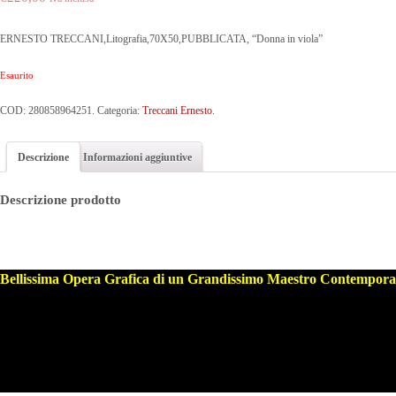
ERNESTO TRECCANI,Litografia,70X50,PUBBLICATA, “Donna in viola”
Esaurito
COD:
280858964251
.
Categoria:
Treccani Ernesto
.
Descrizione
Informazioni aggiuntive
Descrizione prodotto
Bellissima Opera Grafica
di un
Grandissimo Maestro Contempor