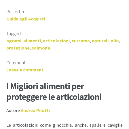
Posted in
Guida agli Acquisti
Tagged
agrumi
,
alimenti
,
articolazioni
,
curcuma
,
naturali
,
olio
,
protezione
,
salmone
Comments
Leave a comment
I Migliori alimenti per
proteggere le articolazioni
Autore
Andrea Pilotti
Le articolazioni come ginocchia, anche, spalle e caviglie