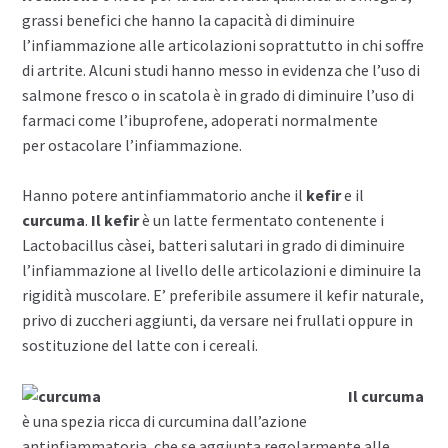
grassi benefici che hanno la capacità di diminuire
l’infiammazione alle articolazioni soprattutto in chi soffre
di artrite. Alcuni studi hanno messo in evidenza che l’uso di
salmone fresco o in scatola è in grado di diminuire l’uso di
farmaci come l’ibuprofene, adoperati normalmente
per ostacolare l’infiammazione.
Hanno potere antinfiammatorio anche il
kefir
e il
curcuma
.
Il kefir
è un latte fermentato contenente i
Lactobacillus càsei, batteri salutari in grado di diminuire
l’infiammazione al livello delle articolazioni e diminuire la
rigidità muscolare. E’ preferibile assumere il kefir naturale,
privo di zuccheri aggiunti, da versare nei frullati oppure in
sostituzione del latte con i cereali.
Il curcuma
è una spezia ricca di curcumina dall’azione
antinfiammatoria, che se aggiunta regolarmente alle