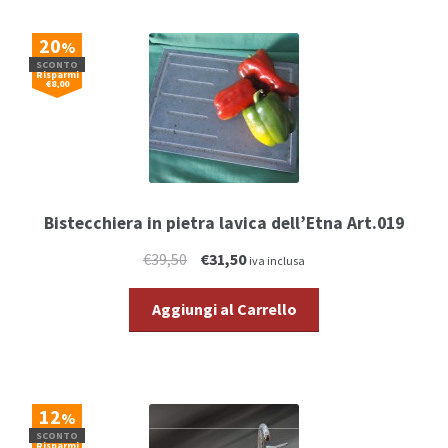
20
%
SCONTO
Risparmi
€8,00
Bistecchiera in pietra lavica dell’Etna Art.019
€39,50
€31,50
iva inclusa
Aggiungi al Carrello
12
%
SCONTO
Risparmi