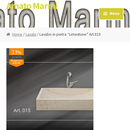
Amato Marmi
Skip to navigation
Skip to content
Menu
Home
/
Lavabi
/ Lavabo in pietra “Limestone” Art.015
13
%
SCONTO
Risparmi
€30,00