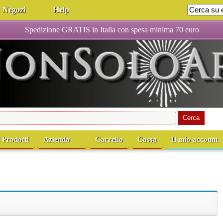
Negozi
Help
Spedizione GRATIS in Italia con spesa minima 70 euro
i Prodotti
Azienda
Carrello
Cassa
Il mio account