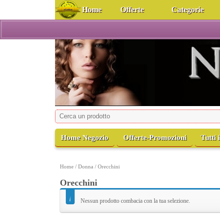
Home
Offerte
Categorie
NonSoloArgenti
Gioielli preziosi oro e diamanti, argento e bigiotteria
Home Negozio
Offerte-Promozioni
Tutti 
Home
/
Donna
/ Orecchini
Orecchini
Nessun prodotto combacia con la tua selezione.