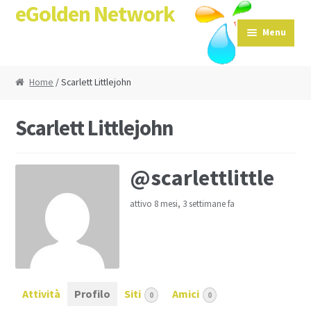
eGolden Network
Skip to navigation
Skip to content
Menu
Home
/ Scarlett Littlejohn
Scarlett Littlejohn
@scarlettlittle
attivo 8 mesi, 3 settimane fa
Attività
Profilo
Siti
Amici
0
0