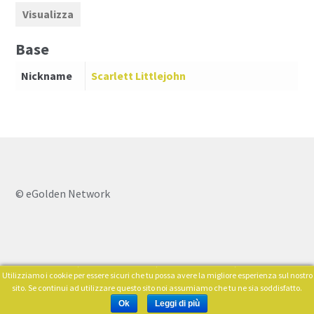
Visualizza
Base
Nickname
Scarlett Littlejohn
© eGolden Network
Utilizziamo i cookie per essere sicuri che tu possa avere la migliore esperienza sul nostro
0
sito. Se continui ad utilizzare questo sito noi assumiamo che tu ne sia soddisfatto.
Cerca:
Ok
Leggi di più