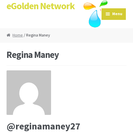
eGolden Network
Skip to navigation
Skip to content
Menu
Home
/ Regina Maney
Regina Maney
@reginamaney27