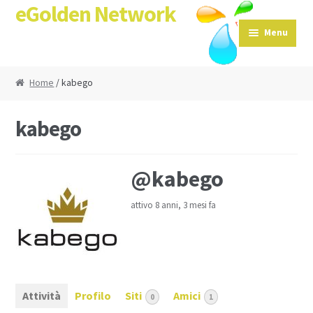
eGolden Network
Skip to navigation
Skip to content
Menu
Home
/ kabego
kabego
@kabego
attivo 8 anni, 3 mesi fa
Attività
Profilo
Siti
Amici
0
1