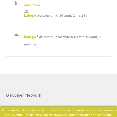
eGolden
e
kabego
ora sono amici
10 anni, 2 mesi fa
kabego
è diventato un membro registrato
10 anni, 2
mesi fa
© eGolden Network
Utilizziamo i cookie per essere sicuri che tu possa avere la migliore esperienza sul nostro
0
sito. Se continui ad utilizzare questo sito noi assumiamo che tu ne sia soddisfatto.
Cerca: