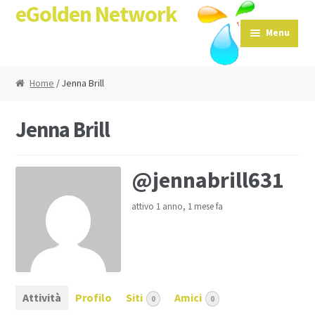
eGolden Network
Skip to navigation
Skip to content
Menu
Home
/ Jenna Brill
Jenna Brill
@jennabrill631
attivo 1 anno, 1 mese fa
Attività
Profilo
Siti
Amici
0
0