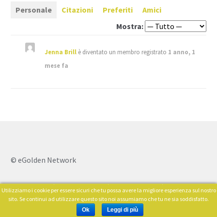
Personale
Citazioni
Preferiti
Amici
Mostra:
Jenna Brill
è diventato un membro registrato
1 anno, 1
mese fa
© eGolden Network
Utilizziamo i cookie per essere sicuri che tu possa avere la migliore esperienza sul nostro
0
sito. Se continui ad utilizzare questo sito noi assumiamo che tu ne sia soddisfatto.
Cerca:
Ok
Leggi di più