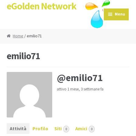
eGolden Network
Skip to navigation
Skip to content
Menu
Home
/ emilio71
emilio71
@emilio71
attivo 1 mese, 3 settimane fa
Attività
Profilo
Siti
Amici
0
0