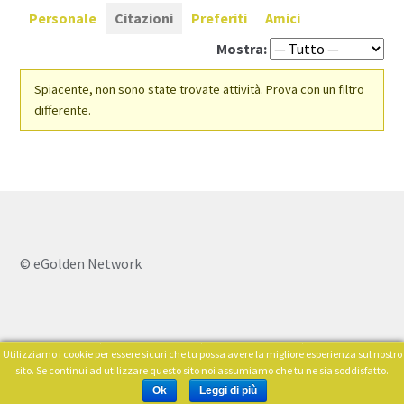
Personale
Citazioni
Preferiti
Amici
Mostra:
Spiacente, non sono state trovate attività. Prova con un filtro
differente.
© eGolden Network
Utilizziamo i cookie per essere sicuri che tu possa avere la migliore esperienza sul nostro
0
sito. Se continui ad utilizzare questo sito noi assumiamo che tu ne sia soddisfatto.
Cerca:
Ok
Leggi di più