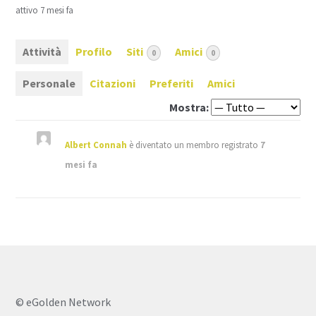
attivo 7 mesi fa
Attività
Profilo
Siti
Amici
0
0
Personale
Citazioni
Preferiti
Amici
Mostra:
Albert Connah
è diventato un membro registrato
7
mesi fa
© eGolden Network