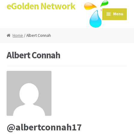
eGolden Network
Skip to navigation
Skip to content
Menu
Home
/ Albert Connah
Albert Connah
@albertconnah17