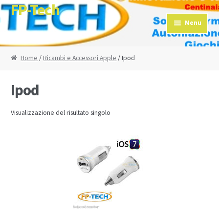
FP-Tech
Skip to navigation
Skip to content
Menu
Home
/
Ricambi e Accessori Apple
/ Ipod
Ipod
Visualizzazione del risultato singolo