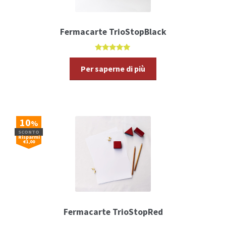
Fermacarte TrioStopBlack
5.00
di 5
Per saperne di più
10
%
SCONTO
Risparmi
€1,00
Fermacarte TrioStopRed