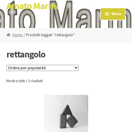
Amato Marmi
Skip to navigation
Skip to content
Menu
Home
/ Prodotti taggati “rettangolo”
rettangolo
Mostra tutti i 3 risultati