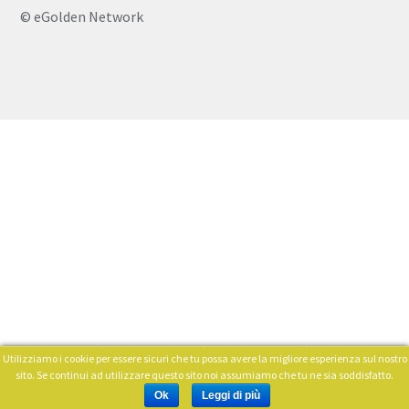
© eGolden Network
Utilizziamo i cookie per essere sicuri che tu possa avere la migliore esperienza sul nostro
0
sito. Se continui ad utilizzare questo sito noi assumiamo che tu ne sia soddisfatto.
Cerca:
Ok
Leggi di più