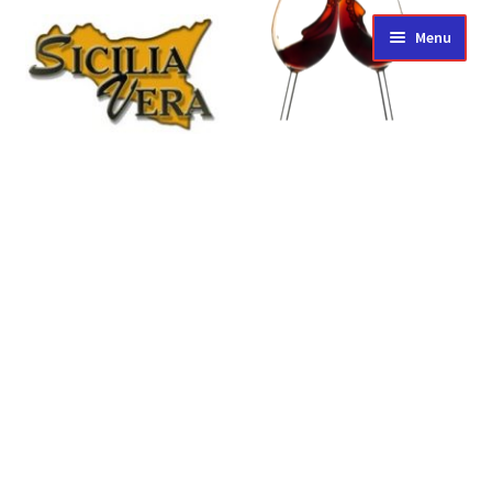
Vai
Vai
Menu
alla
al
navigazione
contenuto
Homepage
Espandi
Shop
il
menu
Ordini
child
Espandi
Azienda
il
menu
Carrello
child
Cassa