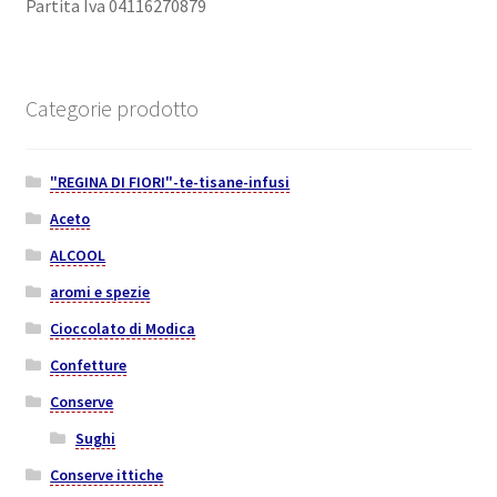
Partita Iva 04116270879
Categorie prodotto
"REGINA DI FIORI"-te-tisane-infusi
Aceto
ALCOOL
aromi e spezie
Cioccolato di Modica
Confetture
Conserve
Sughi
Conserve ittiche