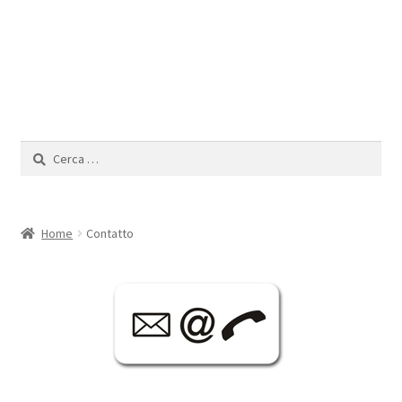
Privacy
Condizioni
Carrello
Ricerca
Cassa
per:
Il mio Account
Home
Contatto