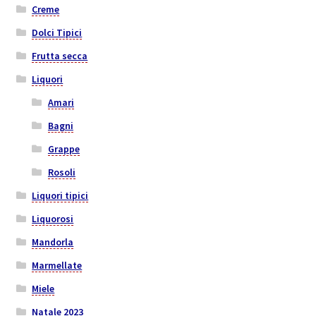
Creme
Dolci Tipici
Frutta secca
Liquori
Amari
Bagni
Grappe
Rosoli
Liquori tipici
Liquorosi
Mandorla
Marmellate
Miele
Natale 2023