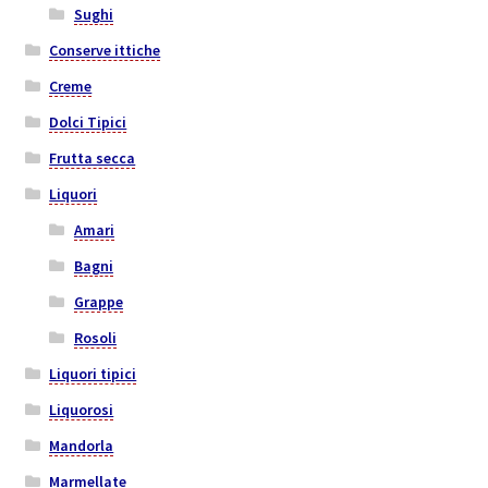
Sughi
Conserve ittiche
Creme
Dolci Tipici
Frutta secca
Liquori
Amari
Bagni
Grappe
Rosoli
Liquori tipici
Liquorosi
Mandorla
Marmellate