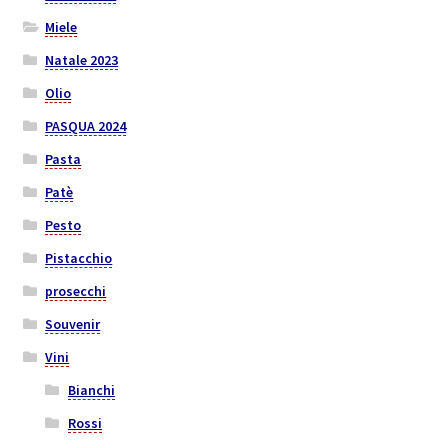
Miele
Natale 2023
Olio
PASQUA 2024
Pasta
Patè
Pesto
Pistacchio
prosecchi
Souvenir
Vini
Bianchi
Rossi