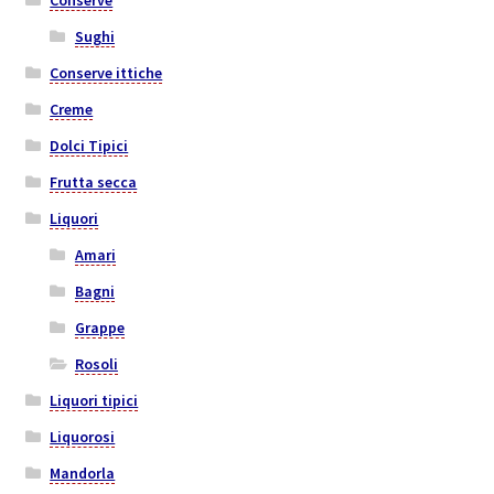
Sughi
Conserve ittiche
Creme
Dolci Tipici
Frutta secca
Liquori
Amari
Bagni
Grappe
Rosoli
Liquori tipici
Liquorosi
Mandorla