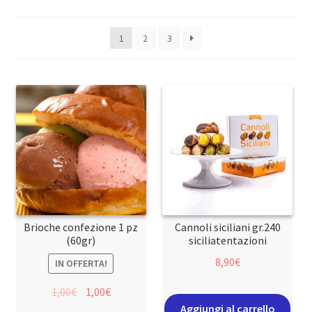
1
2
3
Brioche confezione 1 pz
Cannoli siciliani gr.240
(60gr)
siciliatentazioni
8,90
€
IN OFFERTA!
1,00
€
1,00
€
Aggiungi al carrello