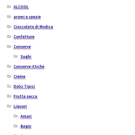
ALCOOL
aromi e spezie
Cioccolato di Modica
Confetture
Conserve
Sughi
Conserve ittiche
Creme
Dolci Tipici
Frutta secca
Liquori
Amari
Bagni