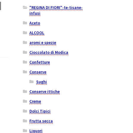
I
"REGINA DI FIORI"-te-tisane-
infusi
Aceto
ALCOOL
aromi e spezie
Cioccolato di Modica
Confetture
Conserve
Sughi
Conserve ittiche
Creme
Dolci Tipici
Frutta secca
Liquori