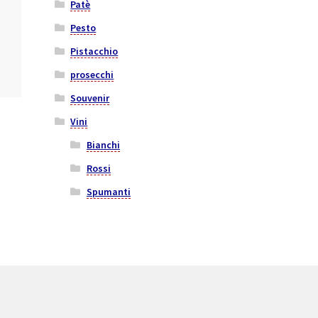
Patè
Pesto
Pistacchio
prosecchi
Souvenir
Vini
Bianchi
Rossi
Spumanti