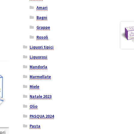
Amari
Bagni
Grappe
Rosoli
Liquori tipici
Liquorosi
Mandorla
Marmellate
Miele
Natale 2023
Olio
PASQUA 2024
Pasta
ori